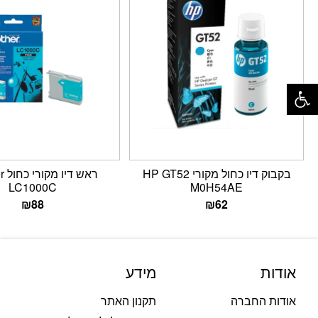
פתח סרגל נגישות
בקבוק דיו כחול מקורי HP GT52
ראש 
LC1000C
M0H54AE
₪
88
₪
62
אודות
מידע
אודות החברה
תקנון האתר