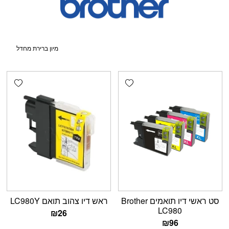
shlist
Add wishlist
סט ראשי דיו תואמים Brother
ראש דיו צהוב תואם LC980Y
LC980
₪
26
₪
96