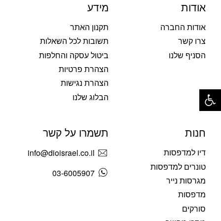
אודות
מידע
אודות החברה
תקנון האתר
צרו קשר
תשובות לכל השאלות
הסניף שלנו
ביטול עסקה והחלפות
הצהרת פרטיות
הצהרת נגישות
פתח סרגל נגישות
הבלוג שלנו
חנות
תשמרו על קשר
דיו למדפסות
info@dioisrael.co.il
טונרים למדפסות
03-6005907
מגרסות נייר
מדפסות
סורקים