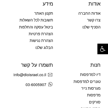
אודות
מידע
אודות החברה
תקנון האתר
צרו קשר
תשובות לכל השאלות
הסניף שלנו
ביטול עסקה והחלפות
הצהרת פרטיות
הצהרת נגישות
פתח סרגל נגישות
הבלוג שלנו
חנות
תשמרו על קשר
דיו למדפסות
info@dioisrael.co.il
טונרים למדפסות
03-6005907
מגרסות נייר
מדפסות
סורקים