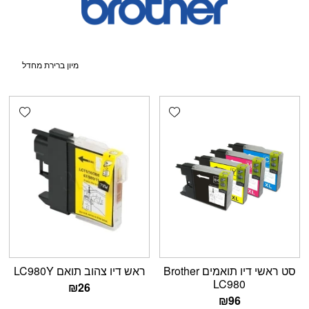
shlist
Add wishlist
סט ראשי דיו תואמים Brother
ראש דיו צהוב תואם LC980Y
LC980
₪
26
₪
96