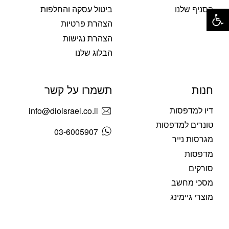
פתח סרגל נגישות
הסניף שלנו
ביטול עסקה והחלפות
הצהרת פרטיות
הצהרת נגישות
הבלוג שלנו
חנות
תשמרו על קשר
דיו למדפסות
info@dioisrael.co.il
טונרים למדפסות
03-6005907
מגרסות נייר
מדפסות
סורקים
מסכי מחשב
מוצרי גיימינג