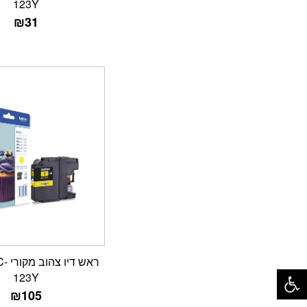
123Y
₪
31
ראש ד
פתח סרגל נגישות
123Y
₪
105