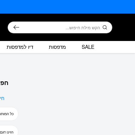
בחזרה למעלה
Skip to Content
חיפוש
SALE
מדפסות
דיו למדפסות
חפש
חי