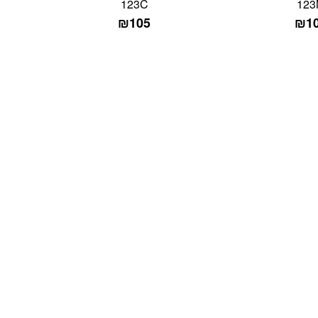
123C
123
₪
105
₪
1