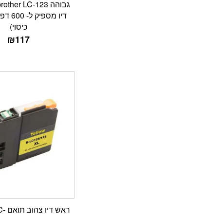
כיסוי)
₪
117
ראש ד