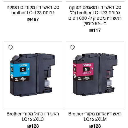
סט ראשי דיו תואמים תפוקה
סט ראשי דיו מקוריים תפוקה
גבוהה brother LC-123 (כל
גבוהה brother LC-123
ראש דיו מספיק ל- 600 דפים
₪
467
ב- 5% כיסוי)
₪
117
shlist
Add wishlist
ראש דיו אדום מקורי Brother
ראש דיו כחול מקורי Brother
LC125XLC
LC125XLM
₪
128
₪
128