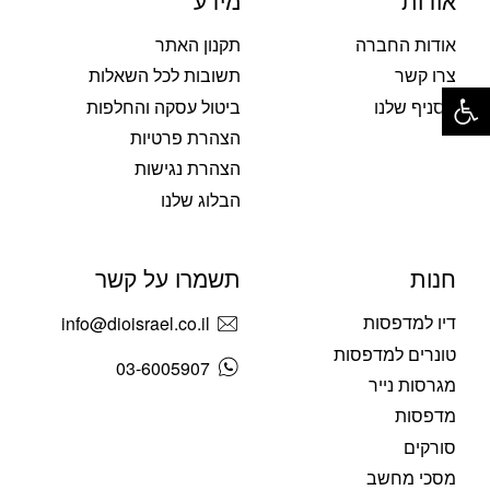
אודות
מידע
אודות החברה
תקנון האתר
צרו קשר
תשובות לכל השאלות
פתח סרגל נגישות
הסניף שלנו
ביטול עסקה והחלפות
הצהרת פרטיות
הצהרת נגישות
הבלוג שלנו
חנות
תשמרו על קשר
דיו למדפסות
info@dioisrael.co.il
טונרים למדפסות
03-6005907
מגרסות נייר
מדפסות
סורקים
מסכי מחשב