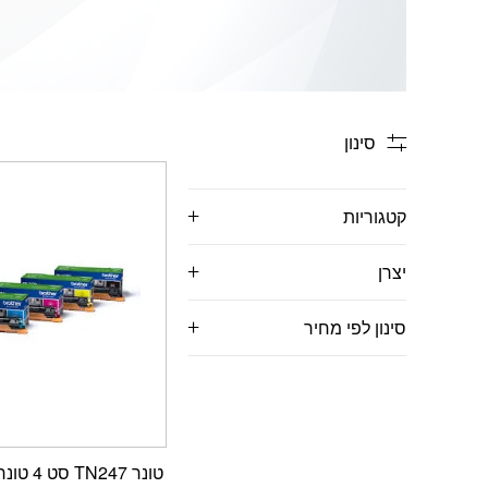
סינון
קטגוריות
יצרן
סינון לפי מחיר
‏טונר TN247 סט 4 טונרים Brother