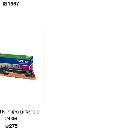
₪
1667
טונר אדו
243M
₪
275