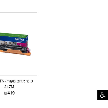
טונר אדו
247M
פתח סרגל נגישות
₪
419