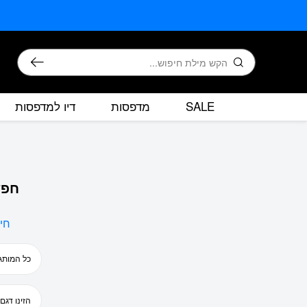
בחזרה למעלה
Skip to Content
חיפוש
SALE
מדפסות
דיו למדפסות
חפש
חי