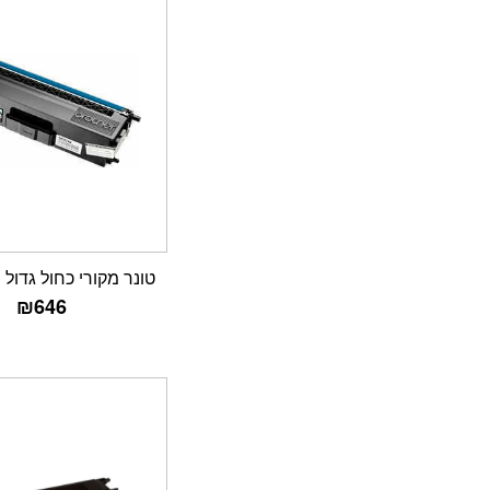
טונר מקורי כחול גדול TN-325C
₪
646