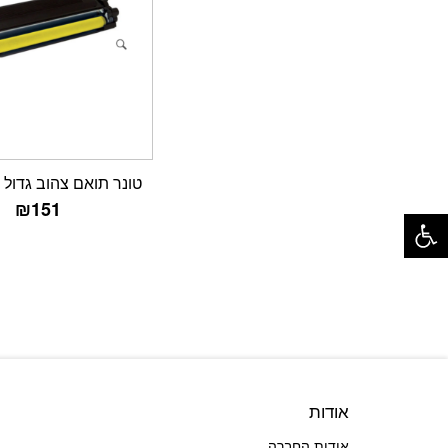
טונר תואם צהוב גדול TN-325Y
פתח סרגל נגישות
₪
151
אודות
אודות החברה