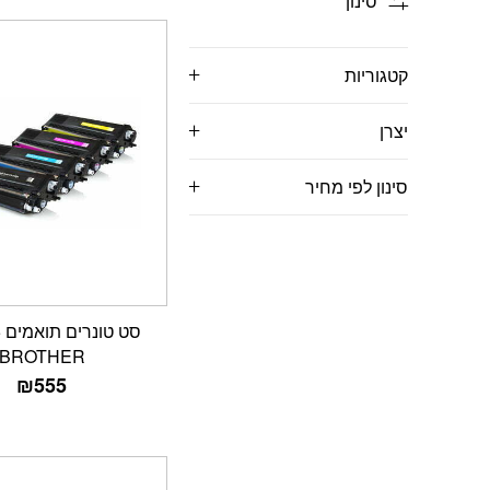
סינון
קטגוריות
יצרן
סינון לפי מחיר
ס
BROTHER
₪
555