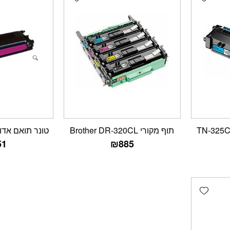
תוף מקורי Brother DR-320CL
טונר תואם אדום גדו
51
₪
885
Add wishlist