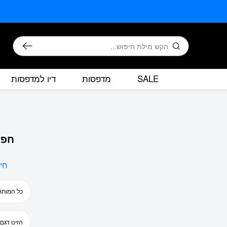
בחזרה למעלה
Skip to Content
חיפוש
SALE
מדפסות
דיו למדפסות
חפש
חי