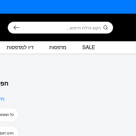
בחזרה למעלה
Skip to Content
חיפוש
SALE
מדפסות
דיו למדפסות
חפש
חי