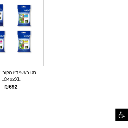
ס
LC422XL
₪
692
פתח סרגל נגישות