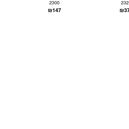
2300
232
₪
147
₪
3