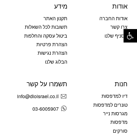
אודות
מידע
אודות החברה
תקנון האתר
פתח סרגל נגישות
צרו קשר
תשובות לכל השאלות
הסניף שלנו
ביטול עסקה והחלפות
הצהרת פרטיות
הצהרת נגישות
הבלוג שלנו
חנות
תשמרו על קשר
דיו למדפסות
info@dioisrael.co.il
טונרים למדפסות
03-6005907
מגרסות נייר
מדפסות
סורקים