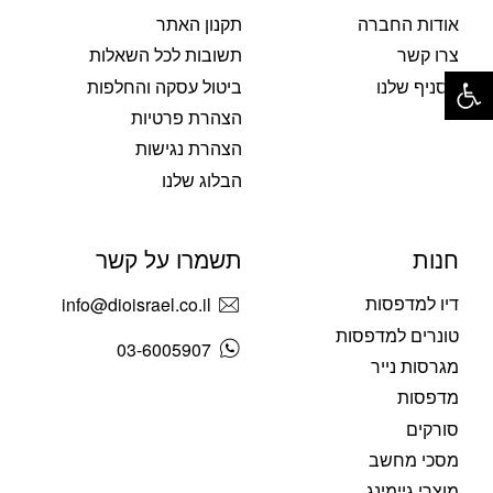
אודות החברה
תקנון האתר
צרו קשר
תשובות לכל השאלות
פתח סרגל נגישות
הסניף שלנו
ביטול עסקה והחלפות
הצהרת פרטיות
הצהרת נגישות
הבלוג שלנו
חנות
תשמרו על קשר
דיו למדפסות
info@dioisrael.co.il
טונרים למדפסות
03-6005907
מגרסות נייר
מדפסות
סורקים
מסכי מחשב
מוצרי גיימינג