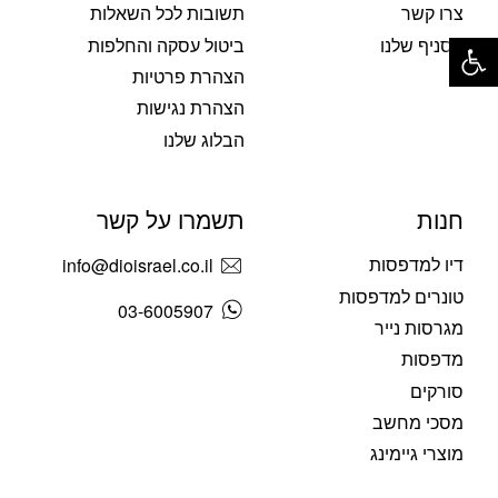
צרו קשר
תשובות לכל השאלות
פתח סרגל נגישות
הסניף שלנו
ביטול עסקה והחלפות
הצהרת פרטיות
הצהרת נגישות
הבלוג שלנו
חנות
תשמרו על קשר
דיו למדפסות
info@dioisrael.co.il
טונרים למדפסות
03-6005907
מגרסות נייר
מדפסות
סורקים
מסכי מחשב
מוצרי גיימינג