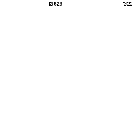
₪
629
₪
2