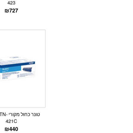
423
₪
727
טונר כחול
421C
₪
440