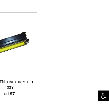
טונר צהו
423Y
פתח סרגל נגישות
₪
197