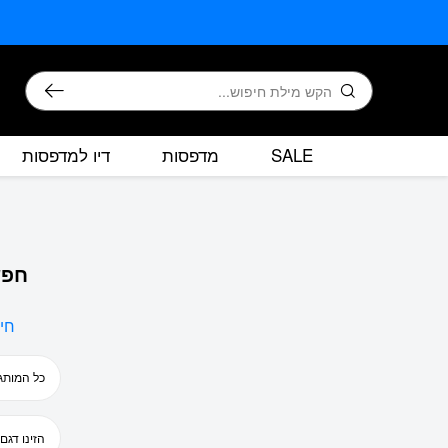
בחזרה למעלה
Skip to Content
חיפוש
SALE
מדפסות
דיו למדפסות
חפש
חי