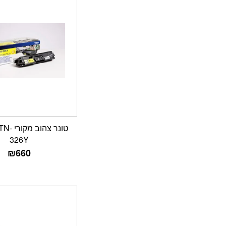
טונר צהו
326Y
₪
660