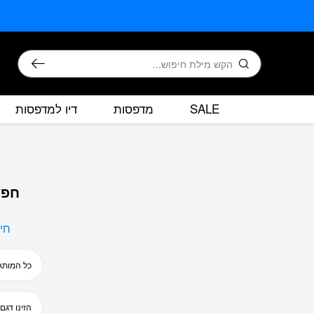
בחזרה למעלה
Skip to Content
חיפוש
SALE
מדפסות
דיו למדפסות
חפש
חי