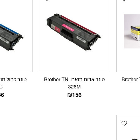
ב מקורי Brother TN-
טונר אדום תואם Brother TN-
C
326M
56
₪
156
Add wishlist