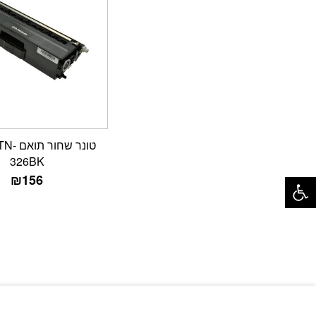
טונר שחו
326BK
פתח סרגל נגישות
₪
156