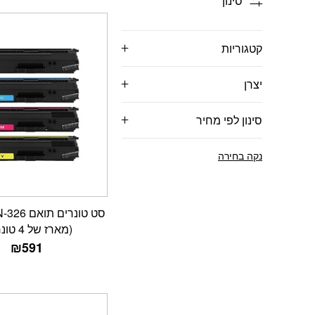
סינון
קטגוריות
יצרן
סינון לפי מחיר
נקה בחירה
סט טונרים 
(מארז של 4 טונרים)
₪
591