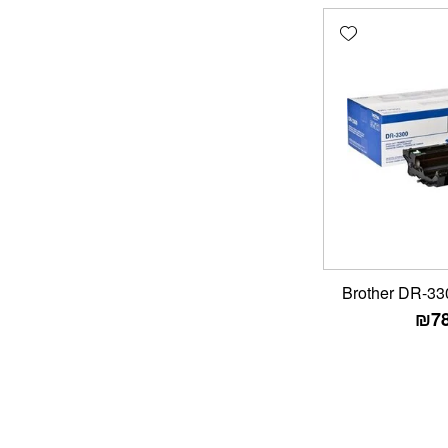
Add wishlist
₪
7