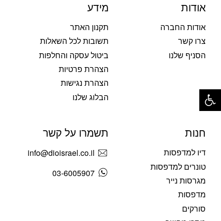
אודות
מידע
אודות החברה
תקנון האתר
צרו קשר
תשובות לכל השאלות
הסניף שלנו
ביטול עסקה והחלפות
הצהרת פרטיות
הצהרת נגישות
פתח סרגל נגישות
הבלוג שלנו
חנות
תשמרו על קשר
דיו למדפסות
info@dioisrael.co.il
טונרים למדפסות
03-6005907
מגרסות נייר
מדפסות
סורקים