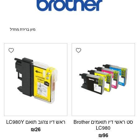
shlist
Add wishlist
סט ראשי דיו תואמים Brother
ראש דיו צהוב תואם LC980Y
LC980
₪
26
₪
96