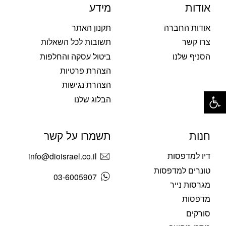
אודות
מידע
אודות החברה
תקנון האתר
צרו קשר
תשובות לכל השאלות
הסניף שלנו
ביטול עסקה והחלפות
הצהרת פרטיות
הצהרת נגישות
פתח סרגל נגישות
הבלוג שלנו
חנות
תשמרו על קשר
דיו למדפסות
info@dioisrael.co.il
טונרים למדפסות
03-6005907
מגרסות נייר
מדפסות
סורקים