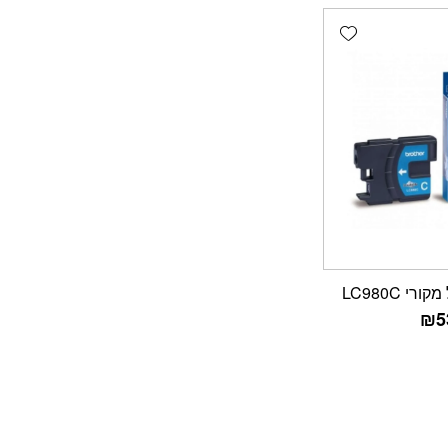
Add wishlist
י LC980C
₪
5