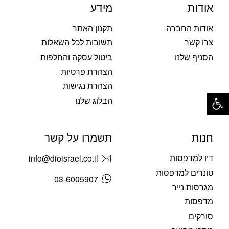
אודות
מידע
אודות החברה
תקנון האתר
צרו קשר
תשובות לכל השאלות
הסניף שלנו
ביטול עסקה והחלפות
הצהרת פרטיות
הצהרת נגישות
פתח סרגל נגישות
הבלוג שלנו
חנות
תשמרו על קשר
דיו למדפסות
info@dioisrael.co.il
טונרים למדפסות
03-6005907
מגרסות נייר
מדפסות
סורקים