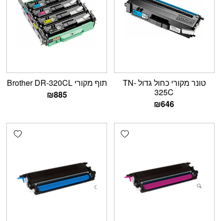
טונר מקורי כחול גדול TN-
תוף מקורי Brother DR-320CL
325C
₪
885
₪
646
shlist
Add wishlist