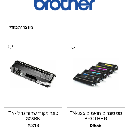
shlist
Add wishlist
סט טונרים תואמים TN-325
טונר מקורי שחור גדול TN-
325BK
BROTHER
₪
313
₪
555