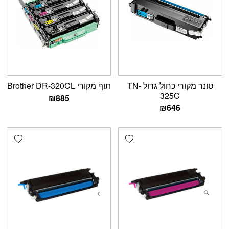
טונר מקורי כחול גדול TN-
תוף מקורי Brother DR-320CL
325C
₪
885
₪
646
shlist
Add wishlist