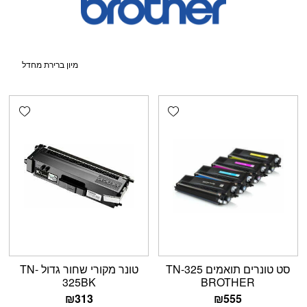
shlist
Add wishlist
סט טונרים תואמים TN-325
טונר מקורי שחור גדול TN-
325BK
BROTHER
₪
313
₪
555