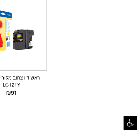
LC121Y
₪
91
פתח סרגל נגישות