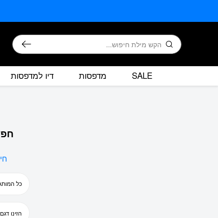
בחזרה למעלה
Skip to Content
חיפוש
SALE
מדפסות
דיו למדפסות
חפש
חי