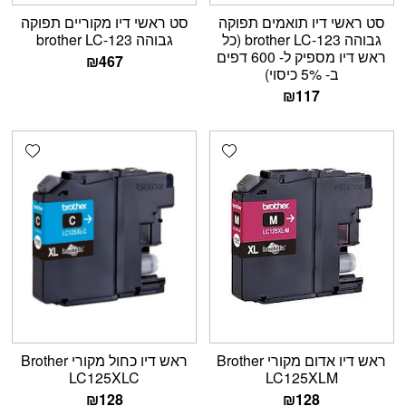
סט ראשי דיו תואמים תפוקה
סט ראשי דיו מקוריים תפוקה
גבוהה brother LC-123 (כל
גבוהה brother LC-123
ראש דיו מספיק ל- 600 דפים
₪
467
ב- 5% כיסוי)
₪
117
shlist
Add wishlist
ראש דיו אדום מקורי Brother
ראש דיו כחול מקורי Brother
LC125XLC
LC125XLM
₪
128
₪
128