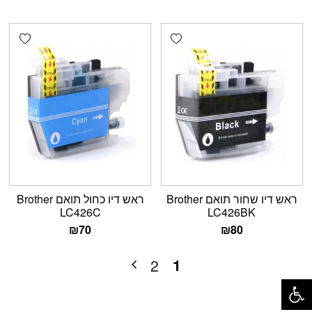
shlist
Add wishlist
ראש דיו שחור תואם Brother
ראש דיו כחול תואם Brother
LC426C
LC426BK
₪
70
₪
80
1
2
פתח סרגל נגישות