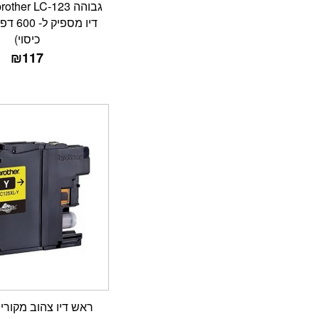
כיסוי)
₪
117