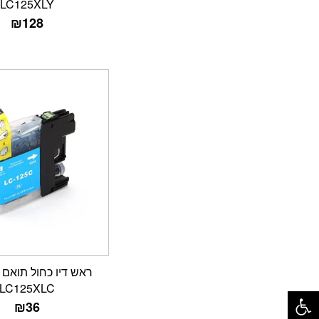
LC125XLY
₪
128
פתח סרגל נגישות
LC125XLC
₪
36