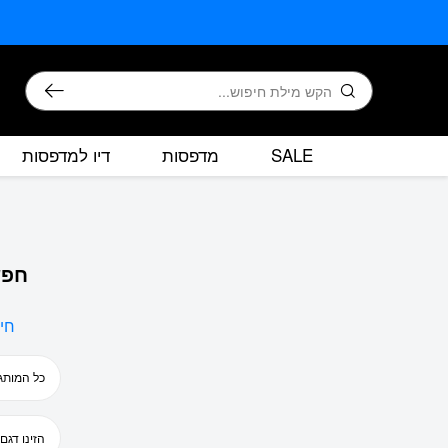
בחזרה למעלה
Skip to Content
חיפוש
SALE
מדפסות
דיו למדפסות
חפש
חי