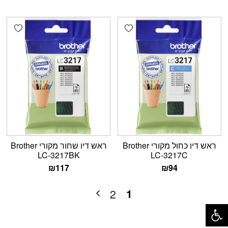
shlist
Add wishlist
ראש דיו כחול מקורי Brother
ראש דיו שחור מקורי Brother
LC-3217BK
LC-3217C
₪
117
₪
94
1
2
פתח סרגל נגישות