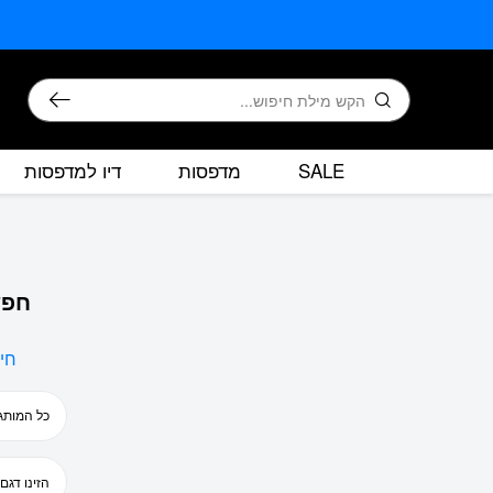
בחזרה למעלה
Skip to Content
חיפוש
SALE
מדפסות
דיו למדפסות
חפש
חי