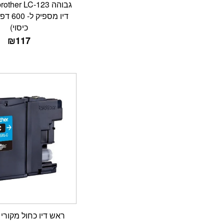
כיסוי)
₪
117