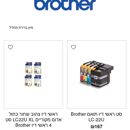
shlist
Add wishlist
סט ראשי דיו תואם Brother
ראשי דיו ‏צהוב שחור כחול
LC-22U
אדום מקוריים LC22U XL סט
4 ראשי דיו Brother
₪
167