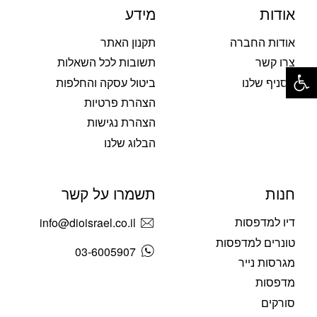
אודות
מידע
אודות החברה
תקנון האתר
פתח סרגל נגישות
צרו קשר
תשובות לכל השאלות
הסניף שלנו
ביטול עסקה והחלפות
הצהרת פרטיות
הצהרת נגישות
הבלוג שלנו
חנות
תשמרו על קשר
דיו למדפסות
info@dioisrael.co.il
טונרים למדפסות
03-6005907
מגרסות נייר
מדפסות
סורקים