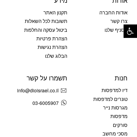
אודות
מידע
אודות החברה
תקנון האתר
צרו קשר
תשובות לכל השאלות
פתח סרגל נגישות
הסניף שלנו
ביטול עסקה והחלפות
הצהרת פרטיות
הצהרת נגישות
הבלוג שלנו
חנות
תשמרו על קשר
דיו למדפסות
info@dioisrael.co.il
טונרים למדפסות
03-6005907
מגרסות נייר
מדפסות
סורקים
מסכי מחשב