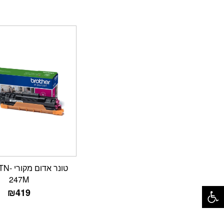
טונר אדו
247M
פתח סרגל נגישות
₪
419