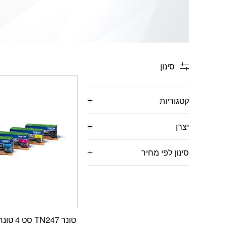
סינון
קטגוריות
יצרן
סינון לפי מחיר
‏טונר TN247 סט 4 טונרים Brother