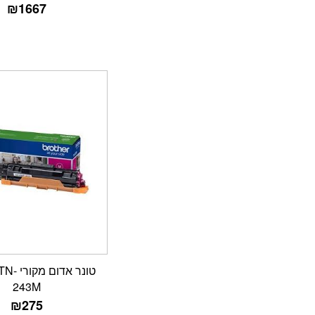
₪
1667
טונר אדו
243M
₪
275