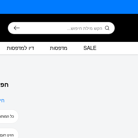
בחזרה למעלה
Skip to Content
חיפוש
SALE
מדפסות
דיו למדפסות
חפש
חי