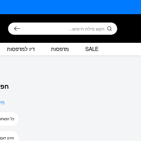
בחזרה למעלה
Skip to Content
חיפוש
SALE
מדפסות
דיו למדפסות
חפש
חי