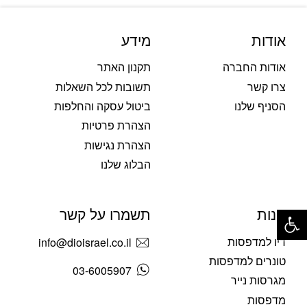
אודות
מידע
אודות החברה
תקנון האתר
צרו קשר
תשובות לכל השאלות
הסניף שלנו
ביטול עסקה והחלפות
הצהרת פרטיות
הצהרת נגישות
הבלוג שלנו
פתח סרגל נגישות
חנות
תשמרו על קשר
דיו למדפסות
info@dioisrael.co.il
טונרים למדפסות
03-6005907
מגרסות נייר
מדפסות