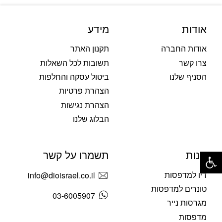
אודות
מידע
אודות החברה
תקנון האתר
צרו קשר
תשובות לכל השאלות
הסניף שלנו
ביטול עסקה והחלפות
הצהרת פרטיות
הצהרת נגישות
הבלוג שלנו
פתח סרגל נגישות
חנות
תשמרו על קשר
דיו למדפסות
info@dioisrael.co.il
טונרים למדפסות
03-6005907
מגרסות נייר
מדפסות