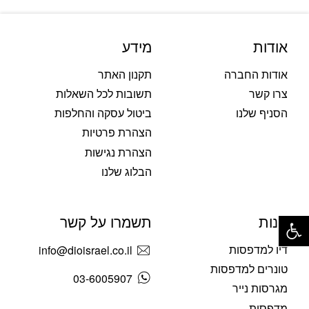
אודות
מידע
אודות החברה
תקנון האתר
צרו קשר
תשובות לכל השאלות
הסניף שלנו
ביטול עסקה והחלפות
הצהרת פרטיות
הצהרת נגישות
הבלוג שלנו
פתח סרגל נגישות
חנות
תשמרו על קשר
דיו למדפסות
info@dioisrael.co.il
טונרים למדפסות
03-6005907
מגרסות נייר
מדפסות