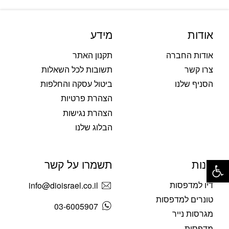
אודות
מידע
אודות החברה
תקנון האתר
צרו קשר
תשובות לכל השאלות
הסניף שלנו
ביטול עסקה והחלפות
הצהרת פרטיות
הצהרת נגישות
הבלוג שלנו
פתח סרגל נגישות
חנות
תשמרו על קשר
דיו למדפסות
info@dioisrael.co.il
טונרים למדפסות
03-6005907
מגרסות נייר
מדפסות