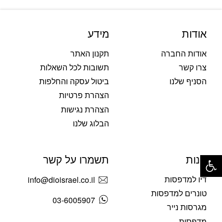
אודות
מידע
אודות החברה
תקנון האתר
צרו קשר
תשובות לכל השאלות
הסניף שלנו
ביטול עסקה והחלפות
הצהרת פרטיות
הצהרת נגישות
הבלוג שלנו
פתח סרגל נגישות
חנות
תשמרו על קשר
דיו למדפסות
info@dioisrael.co.il
טונרים למדפסות
03-6005907
מגרסות נייר
מדפסות