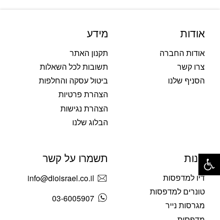
אודות
מידע
אודות החברה
תקנון האתר
צרו קשר
תשובות לכל השאלות
הסניף שלנו
ביטול עסקה והחלפות
הצהרת פרטיות
הצהרת נגישות
הבלוג שלנו
פתח סרגל נגישות
חנות
תשמרו על קשר
דיו למדפסות
info@dioisrael.co.il
טונרים למדפסות
03-6005907
מגרסות נייר
מדפסות