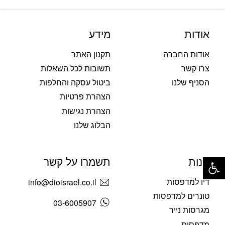
אודות
מידע
אודות החברה
תקנון האתר
צרו קשר
תשובות לכל השאלות
הסניף שלנו
ביטול עסקה והחלפות
הצהרת פרטיות
הצהרת נגישות
הבלוג שלנו
פתח סרגל נגישות
חנות
תשמרו על קשר
דיו למדפסות
info@dioisrael.co.il
טונרים למדפסות
03-6005907
מגרסות נייר
מדפסות