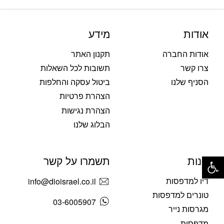
אודות
מידע
אודות החברה
תקנון האתר
צרו קשר
תשובות לכל השאלות
הסניף שלנו
ביטול עסקה והחלפות
הצהרת פרטיות
הצהרת נגישות
הבלוג שלנו
פתח סרגל נגישות
חנות
תשמרו על קשר
דיו למדפסות
info@dioisrael.co.il
טונרים למדפסות
03-6005907
מגרסות נייר
מדפסות