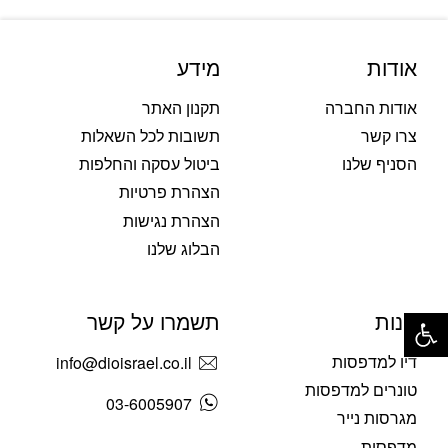
אודות
מידע
אודות החברה
תקנון האתר
צרו קשר
תשובות לכל השאלות
הסניף שלנו
ביטול עסקה והחלפות
הצהרת פרטיות
הצהרת נגישות
הבלוג שלנו
פתח סרגל נגישות
חנות
תשמרו על קשר
דיו למדפסות
info@dioisrael.co.il
טונרים למדפסות
03-6005907
מגרסות נייר
מדפסות