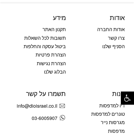
אודות
מידע
אודות החברה
תקנון האתר
צרו קשר
תשובות לכל השאלות
הסניף שלנו
ביטול עסקה והחלפות
הצהרת פרטיות
הצהרת נגישות
הבלוג שלנו
פתח סרגל נגישות
חנות
תשמרו על קשר
דיו למדפסות
info@dioisrael.co.il
טונרים למדפסות
03-6005907
מגרסות נייר
מדפסות