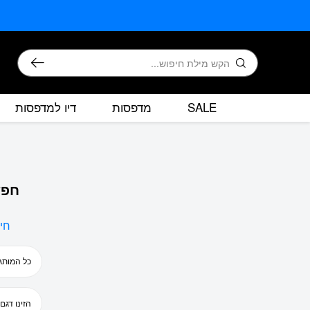
בחזרה למעלה
Skip to Content
חיפוש
SALE
מדפסות
דיו למדפסות
חפש
חי