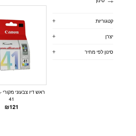
סינון
קטגוריות
יצרן
סינון לפי מחיר
רא
41
₪
121