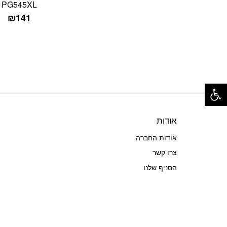
PG545XL
₪
141
פתח סרגל נגישות
אודות
אודות החברה
צרו קשר
הסניף שלנו