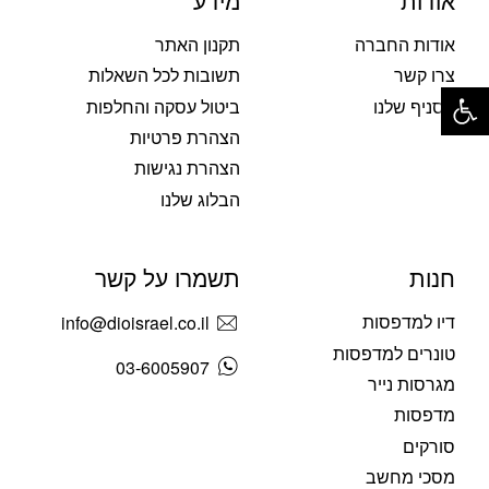
אודות
מידע
אודות החברה
תקנון האתר
צרו קשר
תשובות לכל השאלות
פתח סרגל נגישות
הסניף שלנו
ביטול עסקה והחלפות
הצהרת פרטיות
הצהרת נגישות
הבלוג שלנו
חנות
תשמרו על קשר
דיו למדפסות
info@dioisrael.co.il
טונרים למדפסות
03-6005907
מגרסות נייר
מדפסות
סורקים
מסכי מחשב