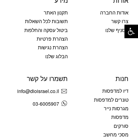
אודות
מידע
אודות החברה
תקנון האתר
צרו קשר
תשובות לכל השאלות
פתח סרגל נגישות
הסניף שלנו
ביטול עסקה והחלפות
הצהרת פרטיות
הצהרת נגישות
הבלוג שלנו
חנות
תשמרו על קשר
דיו למדפסות
info@dioisrael.co.il
טונרים למדפסות
03-6005907
מגרסות נייר
מדפסות
סורקים
מסכי מחשב