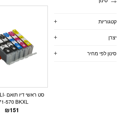
סינון
קטגוריות
יצרן
סינון לפי מחיר
סט ראש
71-570 BKXL
₪
151