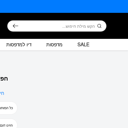
בחזרה למעלה
Skip to Content
חיפוש
SALE
מדפסות
דיו למדפסות
חפש
חי